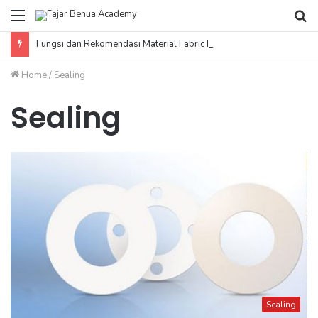
Menu
Se
fo
Fungsi dan Rekomendasi Material Fabric Expansion Joint
Home
/
Sealing
Sealing
Sealing