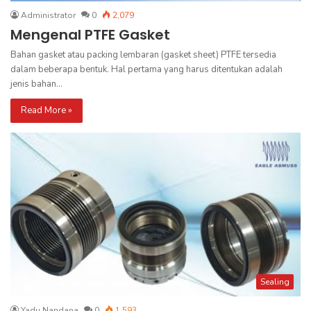
Administrator
0
2,079
Mengenal PTFE Gasket
Bahan gasket atau packing lembaran (gasket sheet) PTFE tersedia
dalam beberapa bentuk. Hal pertama yang harus ditentukan adalah
jenis bahan…
Read More »
Sealing
Yadu Nandana
0
1,593