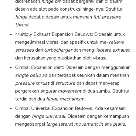
dikarenakan
hinge pin
dapat bergerak dan di dalam
desain ada slot pada konstruksi hinge-nya. Struktur
hinge
dapat didesain untuk menahan
full pressure
thrust
.
Multiply Exhaust Expansion Bellows: Didesain untuk
mengeliminasi vibrasi dan spesifik untuk me-
relieve
stresses
dari
turbocharger
dan meng-
isolate exhaust
dari kerusakan yang diakibatkan oleh vibrasi.
Gimbal Expansion Joint: Didesain dengan menggunakan
single bellows
dan terdapat keunikan dalam menahan
pressure thrust
di
structure
dan dapat menyerap
pergerakan
angular movement
di dua sumbu. Struktur
terdiri dari dua
hinge mechanism
.
Gimbal Universal Expansion Bellows: Ada kesamaan
dengan
hinge universal
. Didesain dengan kemampuan
mengabsorpsi
large lateral movement in any plane
.