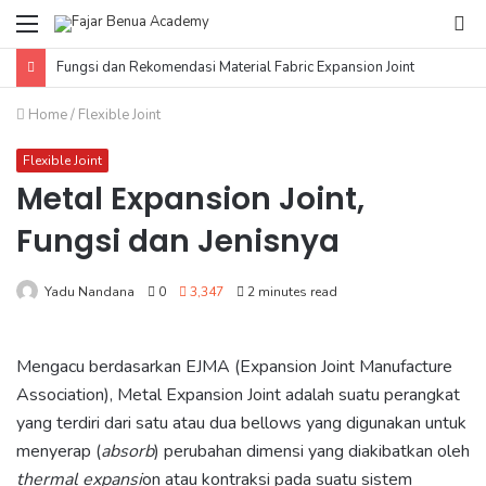
Menu
Se
fo
Fungsi dan Rekomendasi Material Fabric Expansion Joint
Home
/
Flexible Joint
Flexible Joint
Metal Expansion Joint,
Fungsi dan Jenisnya
Yadu Nandana
0
3,347
2 minutes read
Mengacu berdasarkan EJMA (Expansion Joint Manufacture
Association), Metal Expansion Joint adalah suatu perangkat
yang terdiri dari satu atau dua bellows yang digunakan untuk
menyerap (
absorb
) perubahan dimensi yang diakibatkan oleh
thermal expansi
on atau kontraksi pada suatu sistem