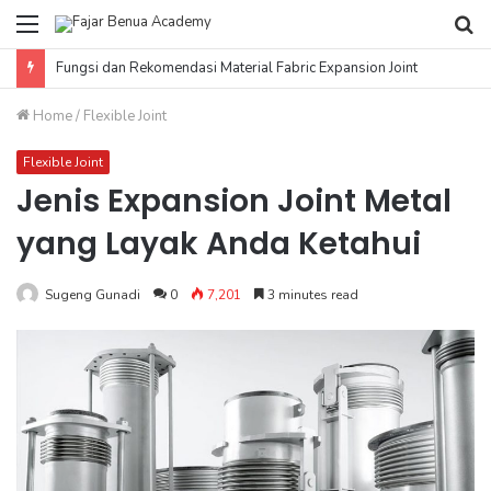
Menu
Se
fo
Fungsi dan Rekomendasi Material Fabric Expansion Joint
Home
/
Flexible Joint
Flexible Joint
Jenis Expansion Joint Metal
yang Layak Anda Ketahui
Sugeng Gunadi
0
7,201
3 minutes read